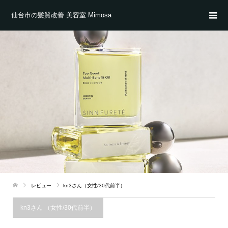
仙台市の髪質改善 美容室 Mimosa
レビュー
kn3さん（女性/30代前半）
kn3さん （女性/30代前半）